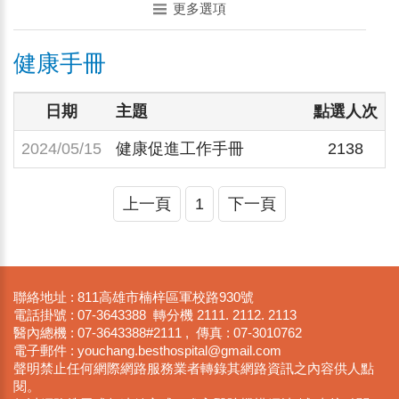
更多選項
健康手冊
日期
主題
點選人次
2024/05/15
健康促進工作手冊
2138
上一頁
1
下一頁
聯絡地址 : 811高雄市楠梓區軍校路930號
電話掛號 : 07-3643388 轉分機 2111. 2112. 2113
醫內總機 : 07-3643388#2111 , 傳真 : 07-3010762
電子郵件 : youchan​g.besthosp​ital@gmail​.com
聲明禁止任何網際網路服務業者轉錄其網路資訊之內容供人點
閱。