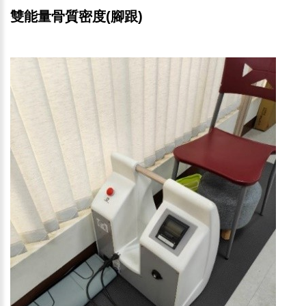
雙能量骨質密度(腳跟)