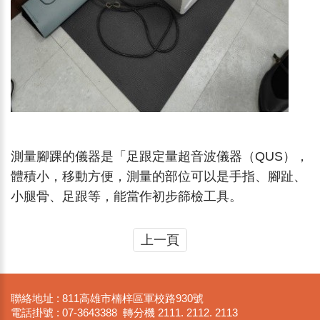
測量腳踝的儀器是「足跟定量超音波儀器（QUS），
體積小，移動方便，測量的部位可以是手指、腳趾、
小腿骨、足跟等，能當作初步篩檢工具。
上一頁
聯絡地址 : 811高雄市楠梓區軍校路930號
電話掛號 : 07-3643388 轉分機 2111. 2112. 2113