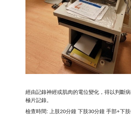
經由記錄神經或肌肉的電位變化，得以判斷病
極片記錄。
檢查時間: 上肢20分鐘 下肢30分鐘 手部+下肢