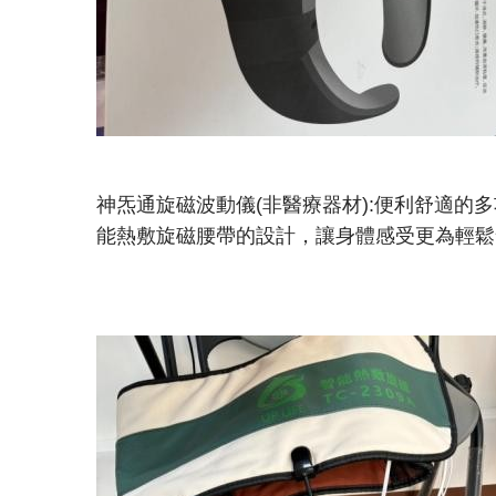
神炁通旋磁波動儀(非醫療器材):便利舒適
能熱敷旋磁腰帶的設計，讓身體感受更為輕鬆