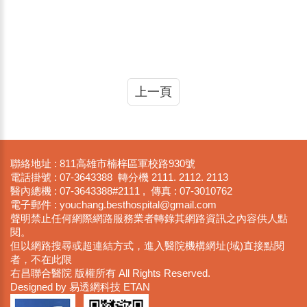
上一頁
聯絡地址 : 811高雄市楠梓區軍校路930號
電話掛號 : 07-3643388 轉分機 2111. 2112. 2113
醫內總機 : 07-3643388#2111 , 傳真 : 07-3010762
電子郵件 : youchan​g.besthosp​ital@gmail​.com
聲明禁止任何網際網路服務業者轉錄其網路資訊之內容供人點
閱。
但以網路搜尋或超連結方式，進入醫院機構網址(域)直接點閱
者，不在此限
右昌聯合醫院 版權所有 All Rights Reserved.
Designed by 易透網科技 ETAN