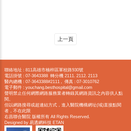
上一頁
聯絡地址 : 811高雄市楠梓區軍校路930號
電話掛號 : 07-3643388 轉分機 2111. 2112. 2113
醫內總機 : 07-3643388#2111 , 傳真 : 07-3010762
電子郵件 : youchan​g.besthosp​ital@gmail​.com
聲明禁止任何網際網路服務業者轉錄其網路資訊之內容供人點
閱。
但以網路搜尋或超連結方式，進入醫院機構網址(域)直接點閱
者，不在此限
右昌聯合醫院 版權所有 All Rights Reserved.
Designed by 易透網科技 ETAN