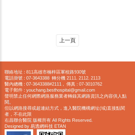
上一頁
聯絡地址 : 811高雄市楠梓區軍校路930號
電話掛號 : 07-3643388 轉分機 2111. 2112. 2113
醫內總機 : 07-3643388#2111 , 傳真 : 07-3010762
電子郵件 : youchan​g.besthosp​ital@gmail​.com
聲明禁止任何網際網路服務業者轉錄其網路資訊之內容供人點
閱。
但以網路搜尋或超連結方式，進入醫院機構網址(域)直接點閱
者，不在此限
右昌聯合醫院 版權所有 All Rights Reserved.
Designed by 易透網科技 ETAN