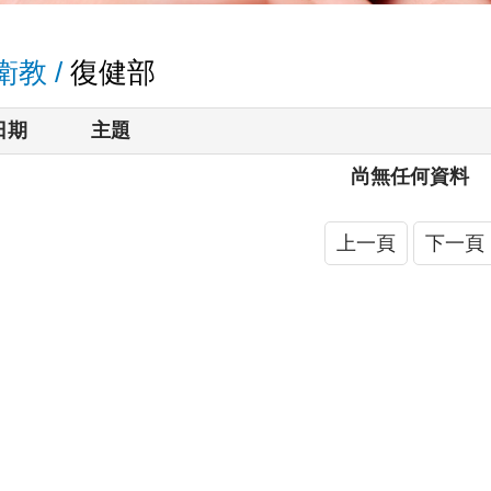
教 /
復健部
日期
主題
尚無任何資料
上一頁
下一頁